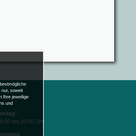
 bestmögliche
nur, soweit
 Ihre jeweilige
uns und
:
reitag
8:00 bis 20:00 Uhr
:
amstag