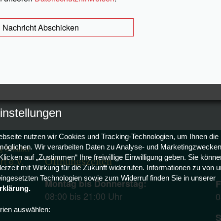
Nachricht Abschicken
instellungen
bseite nutzen wir Cookies und Tracking-Technologien, um Ihnen die
öglichen. Wir verarbeiten Daten zu Analyse- und Marketingzwecken 
g
Schaller
licken auf „Zustimmen“ Ihre freiwillige Einwilligung geben. Sie können
rt e.V.
Öffnungszeiten
derzeit mit Wirkung für die Zukunft widerrufen. Informationen zu von 
 eingesetzten Technologien sowie zum Widerruf finden Sie in unserer
Montag bis Donnerstag:
F
rklärung.
08:00 bis 21:00 Uhr
0
rien auswählen:
S